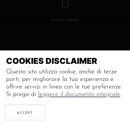
SCROLL DOWN
COOKIES DISCLAIMER
01
Questo sito utilizza cookie, anche di terze
parti, per migliorare la tua esperienza e
offrire servizi in linea con le tue preferenze.
Si prega di
leggere il documento integrale
.
DETTAGLI
ACCEPT
Silenziatore singolo customizzato acciaio inox